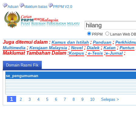
Aduan
Maklum balas
PRPM V2.0
PRPM
Laman Web D
Juga ditemui dalam :
;
;
Kamus dan Istilah
Panduan
Perkhidm
;
;
;
;
;
Multimedia
Kerajaan Malaysia
Novel
Dialek
Katan
Pantun
Maklumat Tambahan Dalam :
;
;
;
Korpus
e-Tesis
e-Jurnal
Domain Rasmi Fik
se_pengumuman
1
2
3
4
5
6
7
8
9
10
Selepas >