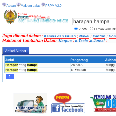
Aduan
Maklum balas
PRPM V2.0
PRPM
Laman Web D
Juga ditemui dalam :
;
;
;
Kamus dan Istilah
Novel
Pantun
Dom
Maklumat Tambahan Dalam :
;
;
;
Korpus
e-Tesis
e-Jurnal
Artikel Akhbar
Judul
Pengarang
Akhba
Harapan
 Yang 
Hampa
Zainal A
Mingg
Harapan
 Yang 
Hampa
N. Waidah
Mingg
1