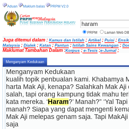
Aduan
Maklum balas
PRPM V2.0
PRPM
Laman Web D
Juga ditemui dalam :
;
;
;
Kamus dan Istilah
Artikel
Puisi
Ensik
;
;
;
;
;
Malaysia
Dialek
Katan
Pantun
Istilah Sains Kewangan
Do
Maklumat Tambahan Dalam :
;
;
;
Korpus
e-Tesis
e-Jurnal
Menganyam Kedukaan
Menganyam Kedukaan
kualih topik penbualan kami. Khabamya M
harta Mak Aji, kenapa? Salahkah Mak Aji
salah, tapi orang kampung tidak mahu ter
kata mereka. ‘
Haram
?’ Manah?” ‘Yal Tapi
manah? Siapa yang dapat mengenti kemar
Mak Aji melepas genam saja. Tapi MakAji k
saja 