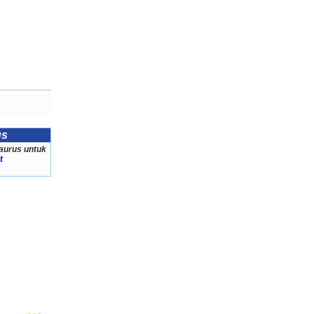
us
aurus untuk
t