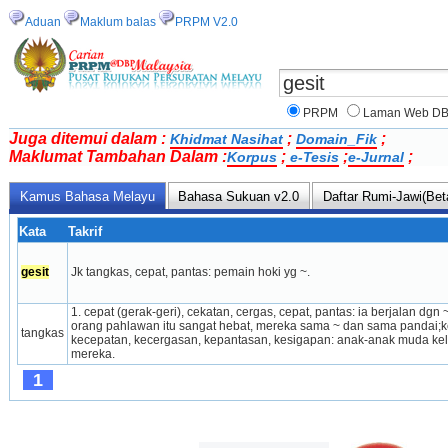
Aduan
Maklum balas
PRPM V2.0
PRPM
Laman Web D
Juga ditemui dalam :
;
;
Khidmat Nasihat
Domain_Fik
Maklumat Tambahan Dalam :
;
;
;
Korpus
e-Tesis
e-Jurnal
Kamus Bahasa Melayu
Bahasa Sukuan v2.0
Daftar Rumi-Jawi(Bet
Kata
Takrif
gesit
Jk tangkas, cepat, pantas: pemain hoki yg ~.
1. cepat (gerak-geri), cekatan, cergas, cepat, pantas: ia berjalan dgn ~;
orang pahlawan itu sangat hebat, mereka sama ~ dan sama pandai;ke
tangkas
kecepatan, kecergasan, kepantasan, kesigap­an: anak-anak muda kel
mereka.
1