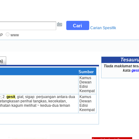
Carian Spesifik
BP
www
Tesaur
a)
Tiada maklumat tes
kata
gesi
Sumber
Kamus 
Dewan 
Edisi 
Keempat
 2. 
gesit
, giat, sigap: perjuangan antara dua 
Kamus 
tangkasan perihal tangkas, kecekatan, 
Dewan 
ihatan kagum melihat ~ kedua-dua teman 
Edisi 
Keempat