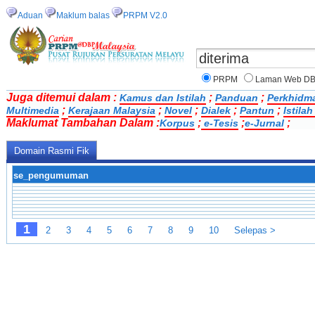
Aduan
Maklum balas
PRPM V2.0
PRPM
Laman Web D
Juga ditemui dalam :
;
;
Kamus dan Istilah
Panduan
Perkhidm
;
;
;
;
;
Multimedia
Kerajaan Malaysia
Novel
Dialek
Pantun
Istila
Maklumat Tambahan Dalam :
;
;
;
Korpus
e-Tesis
e-Jurnal
Domain Rasmi Fik
se_pengumuman
1
2
3
4
5
6
7
8
9
10
Selepas >