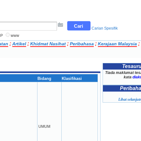
Carian Spesifik
BP
www
;
;
;
;
;
atan
Artikel
Khidmat Nasihat
Peribahasa
Kerajaan Malaysia
Tesaur
Tiada maklumat tes
kata
diak
Bidang
Klasifikasi
Peribah
Lihat selanjutn
UMUM