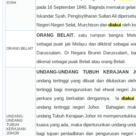
SYAH
pada 16 September 1840. Baginda memakai gelaran
Iskandar Syah. Pengisytiharan Sultan Ali dipersetu
Negeri-Negeri Selat, Murchison dan 
diakui
 oleh ke
ORANG BELAIT
, satu rumpun bangsa Mel
sebagai puak jati Melayu dan diiktiraf sebagai w
ORANG BELAIT
Darussalam. Di Negara Brunei Darussalam, bang
dikenal sebagai puak Belait atau orang Belait.
UNDANG-UNDANG TUBUH KERAJAAN J
undang tertinggi yang dibuat dan diluluskan ole
tertinggi bagi menguruskan hal ehwal negeri J
perkara yang berkaitan dengannya.
Ia 
diakui
undang tertinggi negeri Johor.
Bahagian muk
undang Tubuh Kerajaan Johor ini memperuntukka
UNDANG-
UNDANG 
kuasa yang ada, maka diperturunkan undang-unda
TUBUH 
KERAJAAN 
JOHOR
bagi tujuan pentadbiran dan pengurusan negeri 