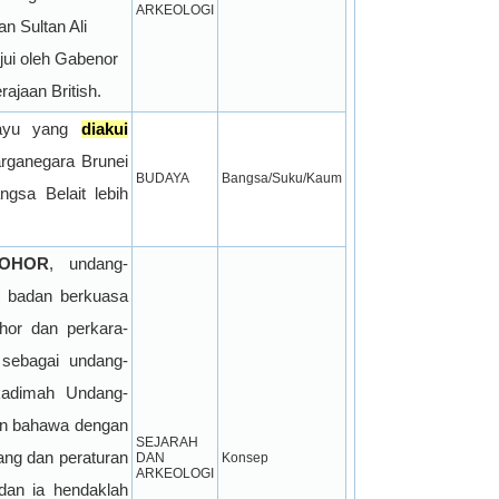
ARKEOLOGI
 Sultan Ali 
jui oleh Gabenor 
rajaan British.
ayu yang 
diakui
arganegara Brunei 
BUDAYA
Bangsa/Suku/Kaum
sa Belait lebih 
OHOR
, undang-
h badan berkuasa 
ohor dan perkara-
 sebagai undang-
adimah Undang-
n bahawa dengan 
SEJARAH 
ng dan peraturan 
DAN 
Konsep
ARKEOLOGI
dan ia hendaklah 