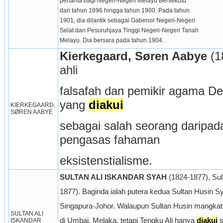
pertama bagi Negeri-Negeri Melayu Bersekutu
dari tahun 1896 hingga tahun 1900. Pada tahun
1901, dia dilantik sebagai Gabenor Negeri-Negeri
Selat dan Pesuruhjaya Tinggi Negeri-Negeri Tanah
Melayu. Dia bersara pada tahun 1904.
Kierkegaard, Søren Aabye
 (1
ahli
falsafah dan pemikir agama De
yang 
diakui
KIERKEGAARD, 
SØREN AABYE
sebagai salah seorang daripada
pengasas fahaman
eksistenstialisme.
SULTAN ALI ISKANDAR SYAH
 (1824-1877), Sul
1877). Baginda ialah putera kedua Sultan Husin Sy
Singapura-Johor. Walaupun Sultan Husin mangkat 
SULTAN ALI 
di Umbai, Melaka, tetapi Tengku Ali hanya 
diakui
 
ISKANDAR 