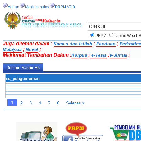
Aduan
Maklum balas
PRPM V2.0
PRPM
Laman Web D
Juga ditemui dalam :
;
;
Kamus dan Istilah
Panduan
Perkhidm
;
;
Malaysia
Novel
Maklumat Tambahan Dalam :
;
;
;
Korpus
e-Tesis
e-Jurnal
Domain Rasmi Fik
se_pengumuman
1
2
3
4
5
6
Selepas >