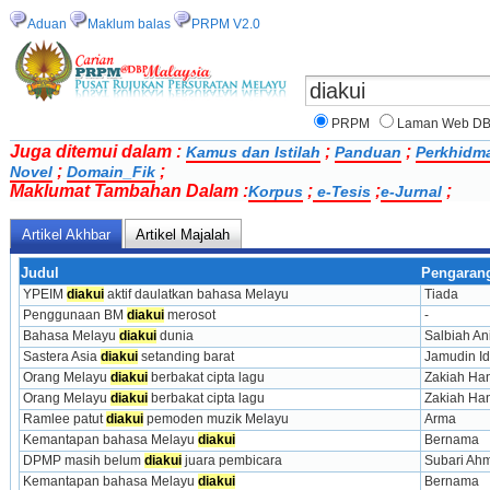
Aduan
Maklum balas
PRPM V2.0
PRPM
Laman Web D
Juga ditemui dalam :
;
;
Kamus dan Istilah
Panduan
Perkhidm
;
;
Novel
Domain_Fik
Maklumat Tambahan Dalam :
;
;
;
Korpus
e-Tesis
e-Jurnal
Artikel Akhbar
Artikel Majalah
Judul
Pengaran
YPEIM 
diakui
 aktif daulatkan bahasa Melayu
Tiada
Penggunaan BM 
diakui
 merosot
-
Bahasa Melayu 
diakui
 dunia
Salbiah An
Sastera Asia 
diakui
 setanding barat
Jamudin Id
Orang Melayu 
diakui
 berbakat cipta lagu
Zakiah Ha
Orang Melayu 
diakui
 berbakat cipta lagu
Zakiah Ha
Ramlee patut 
diakui
 pemoden muzik Melayu
Arma
Kemantapan bahasa Melayu 
diakui
Bernama
DPMP masih belum 
diakui
 juara pembicara
Subari Ah
Kemantapan bahasa Melayu 
diakui
Bernama