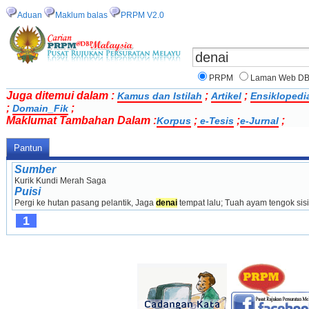
Aduan
Maklum balas
PRPM V2.0
PRPM
Laman Web D
Juga ditemui dalam :
;
;
Kamus dan Istilah
Artikel
Ensiklopedi
;
;
Domain_Fik
Maklumat Tambahan Dalam :
;
;
;
Korpus
e-Tesis
e-Jurnal
Pantun
Sumber
Kurik Kundi Merah Saga
Puisi
Pergi ke hutan pasang pelantik, Jaga 
denai
 tempat lalu; Tuah ayam tengok sis
1