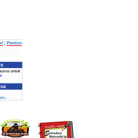
;
el
Pantun
us
aurus untuk
i
asa
ya...