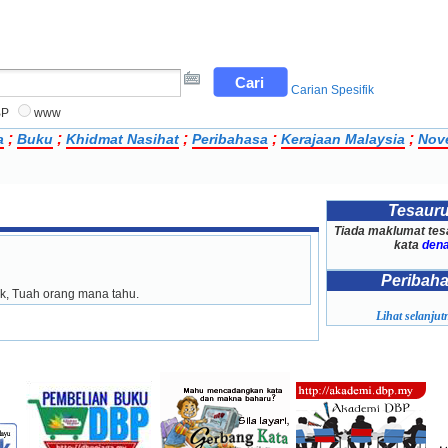
Carian Spesifik
BP
www
;
;
;
;
;
a
Buku
Khidmat Nasihat
Peribahasa
Kerajaan Malaysia
Nov
Tesaur
Tiada maklumat tes
kata
dena
Peribah
ik, Tuah orang mana tahu.
Lihat selanjutn