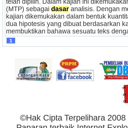
telah dipilih. Dalam kajian ini dikemukak
(MTP) sebagai 
dasar
 analisis. Dengan 
kajian dikemukakan dalam bentuk kuantitati
dua hipotesis yang dibuat berdasarkan kajia
membuktikan bahawa sesuatu teks denga
1
©Hak Cipta Terpelihara 2008
Paparan terbaik Internet Explo