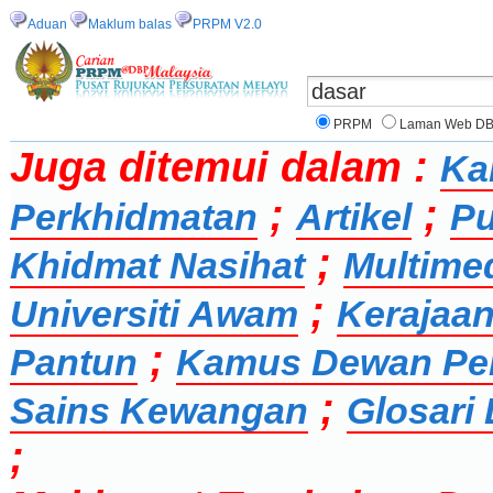
Aduan
Maklum balas
PRPM V2.0
PRPM
Laman Web D
Juga ditemui dalam :
Ka
;
;
Perkhidmatan
Artikel
Pu
;
Khidmat Nasihat
Multime
;
Universiti Awam
Kerajaan
;
Pantun
Kamus Dewan Pe
;
Sains Kewangan
Glosari 
;