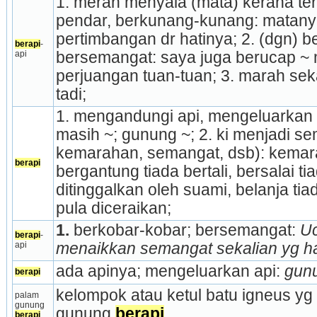
1. merah menyala (mata) kerana ter
pendar, berkunang-kunang: matanya 
pertimbangan dr hatinya; 2. (dgn) be
berapi
-
api
bersemangat: saya juga berucap ~
perjuangan tuan-tuan; 3. marah sekal
tadi;
1. mengandungi api, mengeluarkan 
masih ~; gunung ~; 2. ki menjadi se
kemarahan, semangat, dsb): kemar
berapi
bergantung tiada bertali, bersalai t
ditinggalkan oleh suami, belanja tiad
pula diceraikan;
1.
 berkobar-kobar; bersemangat: 
Uc
berapi
-
api
menaikkan semangat sekalian yg ha
ada apinya; mengeluarkan api: 
gunu
berapi
kelompok atau ketul batu igneus yg
palam 
gunung 
gunung 
berapi
.
berapi