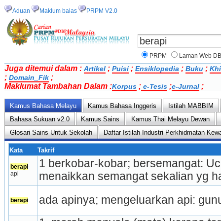
Aduan
Maklum balas
PRPM V2.0
PRPM
Laman Web D
Juga ditemui dalam :
;
;
;
;
Artikel
Puisi
Ensiklopedia
Buku
Khi
;
;
Domain_Fik
Maklumat Tambahan Dalam :
;
;
;
Korpus
e-Tesis
e-Jurnal
Kamus Bahasa Melayu
Kamus Bahasa Inggeris
Istilah MABBIM
Bahasa Sukuan v2.0
Kamus Sains
Kamus Thai Melayu Dewan
Glosari Sains Untuk Sekolah
Daftar Istilah Industri Perkhidmatan Ke
Kata
Takrif
1 berkobar-kobar; bersemangat: Uca
berapi
-
api
menaikkan semangat sekalian yg had
ada apinya; mengeluarkan api: gun
berapi