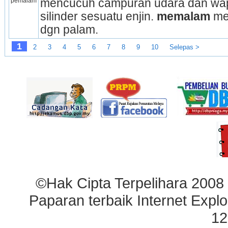
pemalam
mencucuh campuran udara dan wap 
silinder sesuatu enjin. 
memalam
 me
dgn palam.
1
2
3
4
5
6
7
8
9
10
Selepas >
©Hak Cipta Terpelihara 2008
Paparan terbaik Internet Explo
12