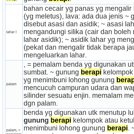
bahan cecair yg panas yg mengalir 
(yg meletus), lava: ada dua jenis ~
disebut asasi dan asidik; ~ asasi lah
mengandungi silika (cair dan boleh m
lahar I
lahar asidik); ~ asidik lahar yg men
(pekat dan me­ngalir tidak berapa jau
mengeluarkan lahar.
, = pemalam benda yg digunakan utk
sumbat. ~ gunung 
berapi
 kelompok 
yg menimbuni lohong gunung 
berap
palam
mencucuh campuran udara dan wap 
silinder sesuatu enjin. memalam m
dgn palam.
benda yg digunakan utk menutup lub
gunung 
berapi
 kelompok atau ketul
menimbuni lohong gunung 
berapi
. 
palam, = 