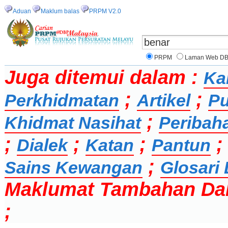
Aduan
Maklum balas
PRPM V2.0
PRPM
Laman Web D
Juga ditemui dalam :
Ka
;
;
Perkhidmatan
Artikel
Pu
;
Khidmat Nasihat
Peribah
;
;
;
Dialek
Katan
Pantun
;
Sains Kewangan
Glosari 
Maklumat Tambahan Da
;