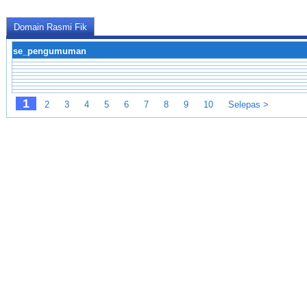
Domain Rasmi Fik
se_pengumuman
1
2
3
4
5
6
7
8
9
10
Selepas >