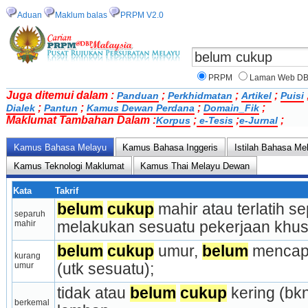
Aduan
Maklum balas
PRPM V2.0
PRPM
Laman Web D
Juga ditemui dalam :
;
;
;
Panduan
Perkhidmatan
Artikel
Puisi
;
;
;
;
Dialek
Pantun
Kamus Dewan Perdana
Domain_Fik
Maklumat Tambahan Dalam :
;
;
;
Korpus
e-Tesis
e-Jurnal
Kamus Bahasa Melayu
Kamus Bahasa Inggeris
Istilah Bahasa Me
Kamus Teknologi Maklumat
Kamus Thai Melayu Dewan
Kata
Takrif
belum
cukup
 mahir atau terlatih s
separuh 
mahir
melakukan sesuatu pekerjaan khusu
belum
cukup
 umur, 
belum
 mencapa
kurang 
umur
(utk sesuatu);
tidak atau 
belum
cukup
 kering (bkn
berkemal