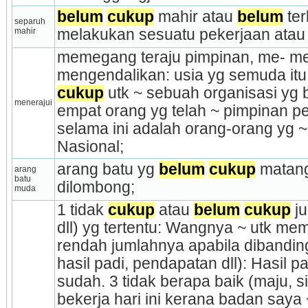
belum
cukup
 mahir atau 
belum
 te
separuh 
mahir
melakukan sesuatu pekerjaan atau
memegang teraju pimpinan, me- me
mengendalikan: usia yg semuda itu
cukup
 utk ~ sebuah organisasi yg b
menerajui
empat orang yg telah ~ pimpinan pen
selama ini adalah orang-orang yg ~
Nasional;
arang batu yg 
belum
cukup
 matan
arang 
batu 
dilombong;
muda
1 tidak 
cukup
 atau 
belum
cukup
 j
dll) yg tertentu: Wangnya ~ utk memb
rendah jumlahnya apabila dibanding
hasil padi, pendapatan dll): Hasil pa
sudah. 3 tidak berapa baik (maju, sih
bekerja hari ini kerana badan saya ~