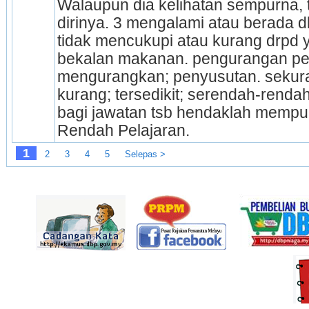
Walaupun dia kelihatan sempurna, t
dirinya. 3 mengalami atau berada 
tidak mencukupi atau kurang drpd y
bekalan makanan. pengurangan per
mengurangkan; penyusutan. sekura
kurang; tersedikit; serendah-renda
bagi jawatan tsb hendaklah mempunya
Rendah Pelajaran.
1
2
3
4
5
Selepas >