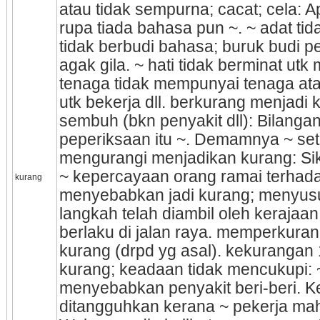
atau tidak sempurna; cacat; cela: 
rupa tiada bahasa pun ~. ~ adat tida
tidak berbudi bahasa; buruk budi pe
agak gila. ~ hati tidak berminat utk
tenaga tidak mempunyai tenaga ata
utk bekerja dll. berkurang menjadi 
sembuh (bkn penyakit dll): Bilanga
peperiksaan itu ~. Demamnya ~ sete
mengurangi menjadikan kurang: Sik
~ kepercayaan orang ramai terhad
kurang
menyebabkan jadi kurang; menyusu
langkah telah diambil oleh kerajaan
berlaku di jalan raya. memperkuran
kurang (drpd yg asal). kekurangan 
kurang; keadaan tidak mencukupi: ~
menyebabkan penyakit beri-beri. Ker
ditangguhkan kerana ~ pekerja mahi