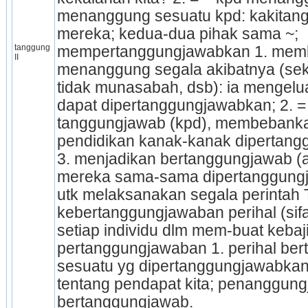
me­nang­gung sesuatu kpd: kakitang
mereka; kedua-dua pihak sama ~; 
tanggung 
mempertanggungjawabkan 1. membe
II
menanggung segala akibat­nya (seki
tidak munasa­bah, dsb): ia mengelua
dapat dipertanggungjawabkan; 2. = 
tanggungjawab (kpd), membe­ban­k
pendidikan kanak-kanak dipertang
3. menjadikan bertanggungjawab (ata
mereka sama-sama diper­tang­gung
utk melaksana­kan segala perintah 
kebertanggungjawaban perihal (sifat)
setiap individu dlm mem-buat kebaji
pertanggungjawaban 1. perihal bert
sesuatu yg dipertanggung­jawabkan: 
tentang pendapat kita; penanggung
bertanggung­jawab.