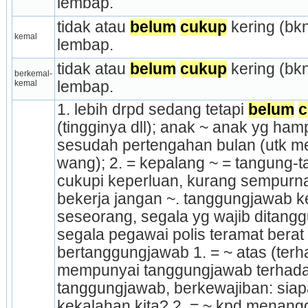
lembap.
tidak atau 
belum
cukup
 kering (bkn
kemal
lembap.
tidak atau 
belum
cukup
 kering (bkn
berkemal-
kemal
lembap.
1. lebih drpd sedang tetapi 
belum
c
(tingginya dll); anak ~ anak yg ham
sesudah per­tengah­an bulan (utk m
wang); 2. = kepalang ~ = tangung-
cukupi keperluan, kurang sempurna
bekerja jangan ~. tanggungjawab kew
seseorang, segala yg wajib ditanggu
segala pegawai polis teramat berat 
bertanggungjawab 1. = ~ atas (terha
mempunyai tanggungjawab terhada
tanggungjawab, ber­ke­wajiban: siap
kekalahan kita? 2. = ~ kpd menang