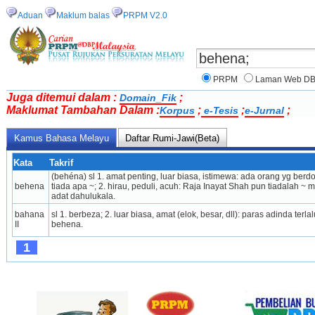
Aduan
Maklum balas
PRPM V2.0
PRPM
Laman Web D
Juga ditemui dalam :
;
Domain_Fik
Maklumat Tambahan Dalam :
;
;
;
Korpus
e-Tesis
e-Jurnal
Kamus Bahasa Melayu
Daftar Rumi-Jawi(Beta)
Kata
Takrif
(behéna) sl 1. amat penting, luar biasa, istimewa: ada orang yg be
behena
tiada apa ~; 2. hirau, peduli, acuh: Raja Inayat Shah pun tiadalah ~ 
adat dahulukala.
bahana 
sl 1. berbeza; 2. luar biasa, amat (elok, besar, dll): paras adinda ter
II
behena.
1