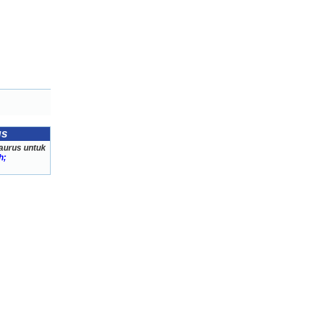
us
aurus untuk
h;