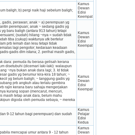
Kamus 
Dewan 
um baligh; b) pergi naik haji sebelum baligh;
Edisi 
Keempat
, gadis, perawan; anak ~ a) perempuan yg 
gantin perempuan; anak ~ sedang gadis yg 
g baru baligh (antara 913 tahun) tetapi 
Kamus 
ersuami; (sudah) hilang ~nya = sudah tidak 
Dewan 
udah tiba (cukup) waktunya utk bertelur 
Edisi 
am prb lemah dan lesu tetapi tidak 
Keempat
pemalas lagi pengotor; kedaraan keadaan 
dis-gadis dlm istana; 2. perihal masih gadis, 
k dara: pemuda itu berasa gelisah kerana 
 disetubuhi (dicemari laki-laki): walaupun 
ang ~nya bukan anak dara lagi; 3. Id tidak 
sar gadis yg berumur kira-kira 18 tahun; ~ 
Kamus 
kecil yg belum baligh; ~ tanggung gadis yg 
Dewan 
subang prb angkuh atau terlalu gembira 
Edisi 
rb rajin kerana baru sahaja mengerjakan 
Keempat
nya kurang sopan (mencarut, mencuri, 
is masih tetap anak dara, belum mahu 
skipun digoda oleh pemuda sebaya, ~ mereka 
Kamus 
 dan 9-12 tahun bagi perempuan) dan sudah 
Pelajar 
Edisi 
Kedua
Kamus 
abila mencapai umur antara 9 - 12 tahun 
Dewan 