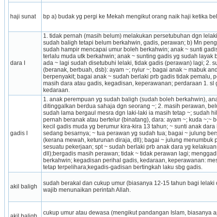
haji sunat
bp a) budak yg pergi ke Mekah mengikut orang naik haji ketika bel
1. tidak pernah (masih belum) me­lakukan persetubuhan dgn lelaki
sudah baligh tetapi belum berkahwin, gadis, perawan; b) Mn pen
sudah hampir mencapai umur boleh berkahwin; anak ~ sunti gadis y
terlalu muda utk berkahwin; anak ~ sunting gadis yg sudah layak b
dara I
ada ~ lagi sudah disetubuhi lelaki, tidak gadis (perawan) lagi; 2. s
(beranak, berbuah, dsb): ayam ~; nyiur ~; bagai anak ~ mabuk and
berpenyakit; bagai anak ~ sudah berlaki prb gadis tidak pemalu, 
masih dara atau gadis, kegadisan, keperawanan; perdaraan 1. sl ga
kedaraan.
1. anak perempuan yg sudah baligh (sudah boleh berkahwin), ana
ditinggalkan berdua sahaja dgn seorang ~; 2. masih perawan, belum
sudah lama bergaul mesra dgn laki-laki ia masih tetap ~; sudah hil
pernah beranak atau bertelur (binatang), dara: ayam ~; kuda ~;~ be
kecil gadis muda yg berumur kira-kira 13 tahun; ~ sunti anak dara 
gadis I
sedang besarnya; ~ tua perawan yg sudah tua; bagai ~ julung ber
(kerana mewah, keturunan diraja, dll); bagai ~ julung menumbuk p
sesuatu pekerjaan; spt ~ sudah berlaki prb anak dara yg kelakuan
dll);bergadis masih perawan; tidak ~ tidak perawan lagi; menggad
berkahwin; kegadisan perihal gadis, kedaraan, keperawanan: me
tetap terpelihara;kegadis-gadisan bertingkah laku sbg gadis.
sudah berakal dan cukup umur (biasanya 12-15 tahun bagi lelaki
akil baligh
wajib menunaikan perintah Allah.
cukup umur atau dewasa (mengikut pandangan Islam, biasanya ap
akil baligh