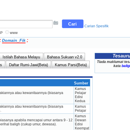
Carian Spesifik
BP
www
;
;
Domain_Fik
Tesaur
Istilah Bahasa Melayu
Bahasa Sukuan v2.0
Tiada maklumat tes
ns
Daftar Rumi-Jawi(Beta)
Kamus Parsi(Beta)
kata
balig
Sumber
Kamus 
lakiannya atau kewanitaannya (biasanya 
Pelajar 
Edisi 
Kedua
lakiannya atau kewanitaannya (biasanya 
Kamus 
.
Pelajar
Kamus 
iasanya apabila mencapai umur antara 9 - 12 
Dewan 
erihal baligh (cukup umur, dewasa).
Edisi 
Keempat