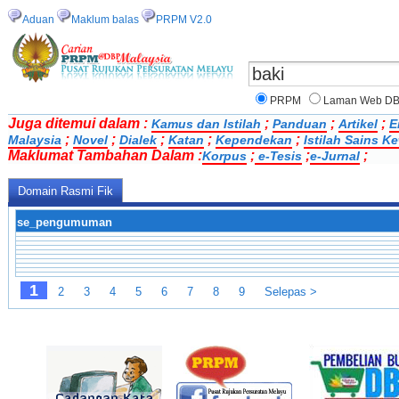
Aduan
Maklum balas
PRPM V2.0
PRPM
Laman Web D
Juga ditemui dalam :
;
;
;
Kamus dan Istilah
Panduan
Artikel
E
;
;
;
;
;
Malaysia
Novel
Dialek
Katan
Kependekan
Istilah Sains 
Maklumat Tambahan Dalam :
;
;
;
Korpus
e-Tesis
e-Jurnal
Domain Rasmi Fik
se_pengumuman
1
2
3
4
5
6
7
8
9
Selepas >