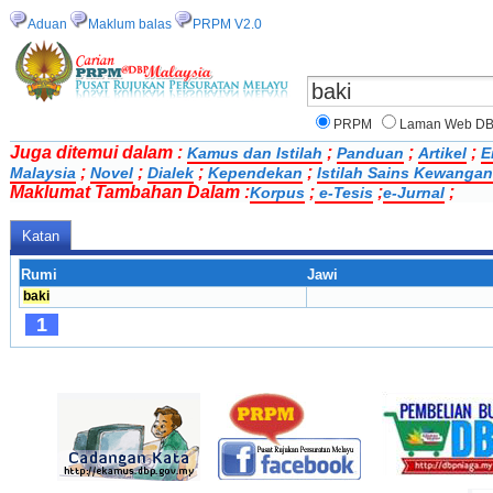
Aduan
Maklum balas
PRPM V2.0
PRPM
Laman Web D
Juga ditemui dalam :
;
;
;
Kamus dan Istilah
Panduan
Artikel
E
;
;
;
;
Malaysia
Novel
Dialek
Kependekan
Istilah Sains Kewangan
Maklumat Tambahan Dalam :
;
;
;
Korpus
e-Tesis
e-Jurnal
Katan
Rumi
Jawi
baki
1