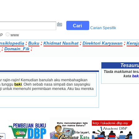
Carian Spesifik
BP
www
;
;
;
;
nsiklopedia
Buku
Khidmat Nasihat
Direktori Karyawan
Keraj
;
;
n
Domain_Fik
Tesaur
Tiada maklumat tes
kata
bak
 rajin-rajin! Kemudian banulah aku membahagikan 
 tunggu 
baki
. Oleh sebab nasa simpati dan sayangku 
i untuk memenuhi permintaan meneka. Aku tau mereka 