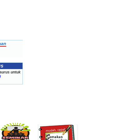
aan
us
aurus untuk
i