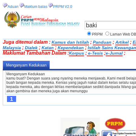
Aduan
Maklum balas
PRPM V2.0
PRPM
Laman Web D
Juga ditemui dalam :
;
;
;
Kamus dan Istilah
Panduan
Artikel
E
;
;
;
;
Malaysia
Dialek
Katan
Kependekan
Istilah Sains Kewanga
Maklumat Tambahan Dalam :
;
;
;
Korpus
e-Tesis
e-Jurnal
Menganyam Kedukaan
Menganyam Kedukaan
kamu buat? Dengan suara yang nyaring meneka menjawab, Kami mesti belajar
buah tangan kepada mereka. Kenias yang jaguh nakal dalam kelas selalu saja
kepada mereka, aku dengan ikhlas membelanjakan sedikit danipada Wang gaj
akan gembina dan meneka juga akan menunggu 
1