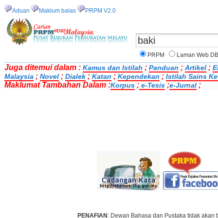
Aduan
Maklum balas
PRPM V2.0
PRPM
Laman Web D
Juga ditemui dalam :
;
;
;
Kamus dan Istilah
Panduan
Artikel
E
;
;
;
;
;
Malaysia
Novel
Dialek
Katan
Kependekan
Istilah Sains 
Maklumat Tambahan Dalam :
;
;
;
Korpus
e-Tesis
e-Jurnal
PENAFIAN
: Dewan Bahasa dan Pustaka tidak akan 