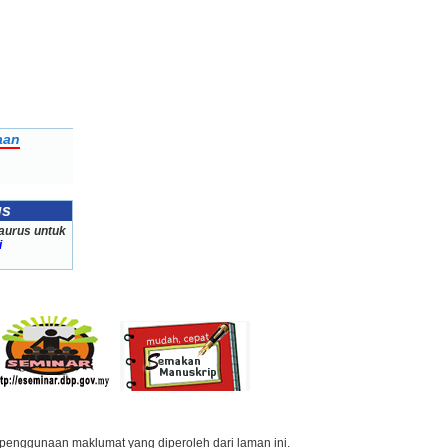
aan
us
aurus untuk
i
penggunaan maklumat yang diperoleh dari laman ini.