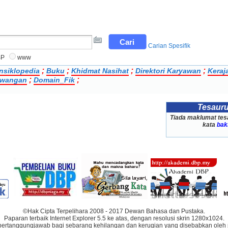
Carian Spesifik
BP
www
;
;
;
;
nsiklopedia
Buku
Khidmat Nasihat
Direktori Karyawan
Keraj
;
;
Kewangan
Domain_Fik
Tesaur
Tiada maklumat tes
kata
bak
©Hak Cipta Terpelihara 2008 - 2017 Dewan Bahasa dan Pustaka.
Paparan terbaik Internet Explorer 5.5 ke atas, dengan resolusi skrin 1280x1024.
bertanggungjawab bagi sebarang kehilangan dan kerugian yang disebabkan oleh 