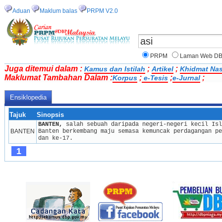
Aduan
Maklum balas
PRPM V2.0
PRPM
Laman Web D
Juga ditemui dalam :
;
;
Kamus dan Istilah
Artikel
Khidmat Nas
Maklumat Tambahan Dalam :
;
;
;
Korpus
e-Tesis
e-Jurnal
Ensiklopedia
Tajuk
Sinopsis
BANTEN,
 salah sebuah daripada negeri-negeri kecil Isl
BANTEN
Banten berkembang maju semasa kemuncak perdagangan pe
dan ke-17.
1