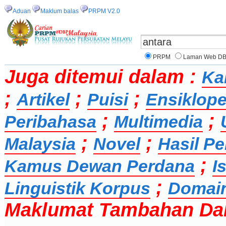
Aduan
Maklum balas
PRPM V2.0
PRPM
Laman Web D
Juga ditemui dalam :
Ka
;
;
;
Artikel
Puisi
Ensiklope
;
;
Peribahasa
Multimedia
;
;
Malaysia
Novel
Hasil Pe
;
Kamus Dewan Perdana
I
;
Linguistik Korpus
Domai
Maklumat Tambahan Da