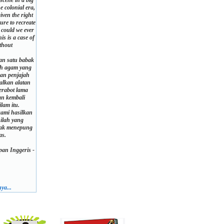
scene in a big
e colonial era,
iven the right
ure to recreate
 could we ever
s is a case of
thout
an satu babak
ah agam yang
n penjajah
kalkan alatan
perabot lama
n kembali
lam itu.
ami hasilkan
nilah yang
dak menepung
as.
an Inggeris -
ya...