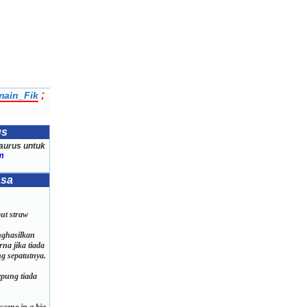
;
ain_Fik
us
aurus untuk
m
asa
ut straw
nghasilkan
na jika tiada
g sepatutnya.
pung tiada