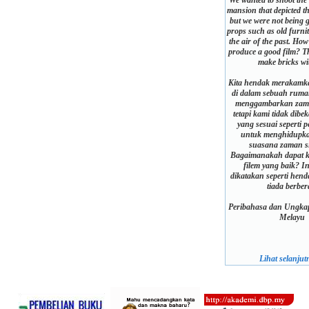
We wanted to shoot the 
mansion that depicted th
but we were not being g
props such as old furnit
the air of the past. How
produce a good film? Thi
make bricks wi
Kita hendak merakamk
di dalam sebuah rum
menggambarkan zama
tetapi kami tidak dibe
yang sesuai seperti 
untuk menghidupka
suasana zaman si
Bagaimanakah dapat k
filem yang baik? I
dikatakan seperti hen
tiada berber
Peribahasa dan Ungkap
Melayu
Lihat selanjutn