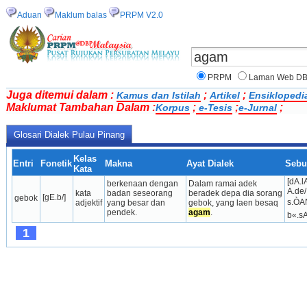
Aduan
Maklum balas
PRPM V2.0
PRPM
Laman Web D
Juga ditemui dalam :
;
;
Kamus dan Istilah
Artikel
Ensiklopedi
Maklumat Tambahan Dalam :
;
;
;
Korpus
e-Tesis
e-Jurnal
Glosari Dialek Pulau Pinang
Kelas
Entri
Fonetik
Makna
Ayat Dialek
Sebu
Kata
[dA.l
berkenaan dengan 
Dalam ramai adek 
A.de/
kata 
badan seseorang 
beradek depa dia sorang 
[gE.b/]
gebok
s.ÒA
adjektif
yang besar dan 
gebok, yang laen besaq 
pendek.
agam
.
b«.s
1