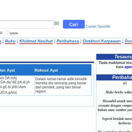
Carian Spesifik
BP
www
;
;
;
;
;
a
Buku
Khidmat Nasihat
Peribahasa
Direktori Karyawan
Dom
Tesaur
Tiada maklumat tes
kata
aga
tan Ayat
Maksud Ayat
Peribah
Am Ò­A.mAj 
Dalam ramai-ramai adik beradik 
.ÒA.de/ dE.pA di.jA 
mereka dia seorang yang besar 
65
N gE.b/ jAN lAen 
dan pendek, yang lain besar 
ragam.
Make bricks witho
A)Ö A.gAm]
Mustahil untuk me
sesuatu dengan sempur
bahan atau sumber yan
Seperti hendak mene
berberas