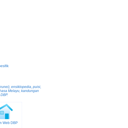
esifik
nei), ensiklopedia, puisi,
bahasa Melayu, kandungan
 DBP.
n Web DBP