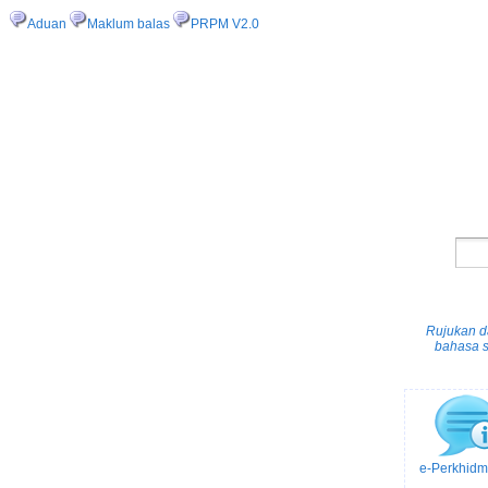
Aduan
Maklum balas
PRPM V2.0
Rujukan da
bahasa s
e-Perkhidm